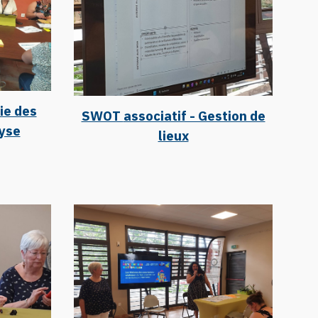
ie des
SWOT
associatif - Gestion de
lyse
lieux