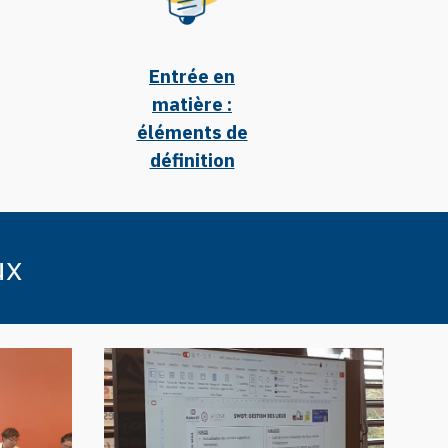
Entrée en
matière :
éléments de
définition
ux