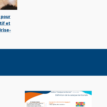
 pour
tif et
Brise
-