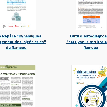
e Repère "Dynamiques
Outil d'autodiagnos
gement des inigénieries"
"catalyseur territoria
du Rameau
Rameau