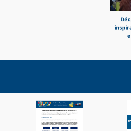
Déc
inspir
e