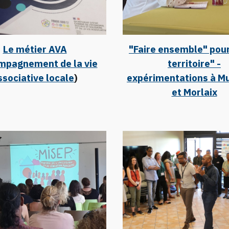
Le métier AVA
"Faire ensemble" pour
mpagnement de la vie
territoire" -
ssociative locale
)
expérimentations à M
et Morlaix